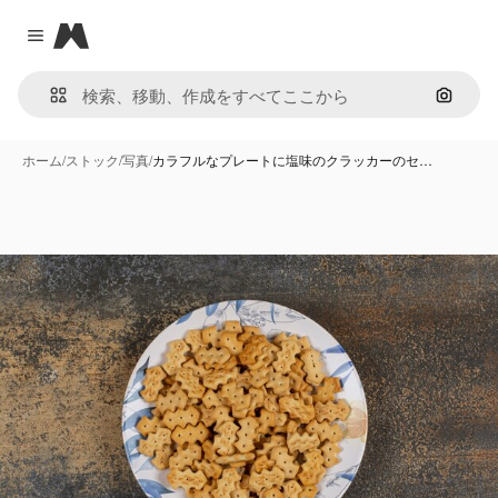
Magnific
Close menu
画像で
ホーム
/
ストック
/
写真
/
カラフルなプレートに塩味のクラッカーのセ…