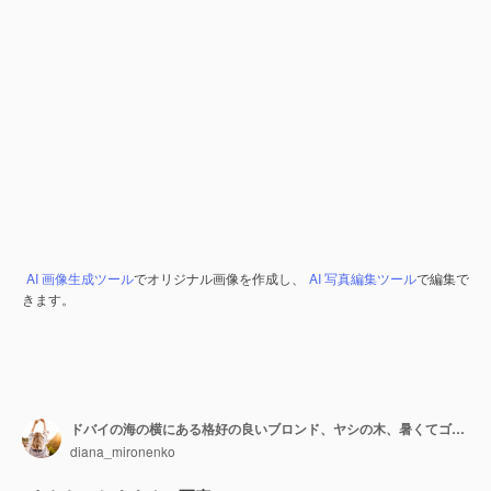
AI 画像生成ツール
でオリジナル画像を作成し、
AI 写真編集ツール
で編集で
きます。
ドバイの海の横にある格好の良いブロンド、ヤシの木、暑くてゴージャスなドレス、夏の日当たりの良いライフスタイルのファッション撮影、風のドレスで手を振る、プールの近くで落ち着いてリラックスする、髪型、メイク
diana_mironenko