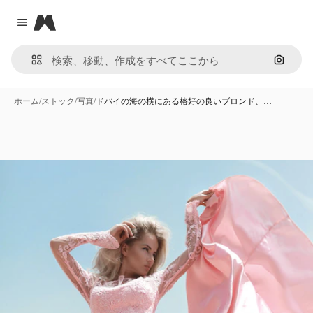
Magnific
Close menu
画像で
ホーム
/
ストック
/
写真
/
ドバイの海の横にある格好の良いブロンド、…