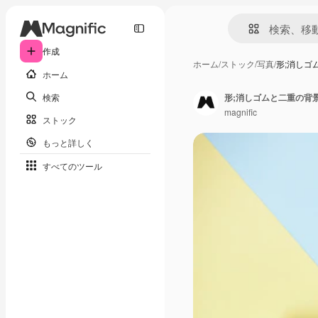
作成
ホーム
/
ストック
/
写真
/
形;消しゴ
ホーム
検索
形;消しゴムと二重の背
magnific
ストック
もっと詳しく
すべてのツール