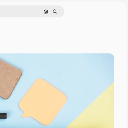
画像で検索
検索