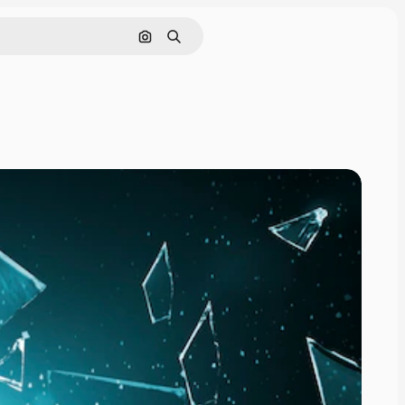
画像で検索
検索