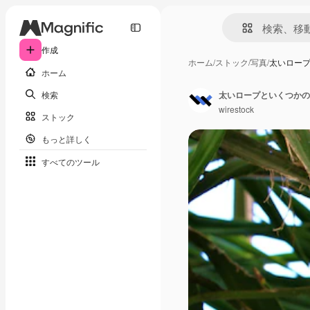
作成
ホーム
/
ストック
/
写真
/
太いロー
ホーム
検索
太いロープといくつかの
wirestock
ストック
もっと詳しく
すべてのツール