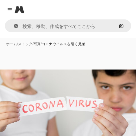
Magnific
Close menu
画像で
ホーム
/
ストック
/
写真
/
コロナウイルスを引く兄弟