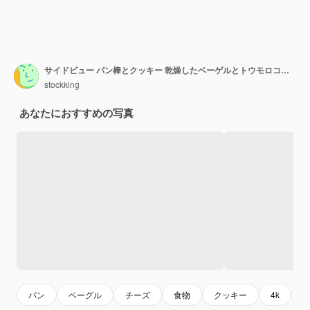
サイドビュー パン棒とクッキー 乾燥したベーゲルとトウモロコシ棒
stockking
あなたにおすすめの写真
パン
ベーグル
チーズ
食物
クッキー
4k
f