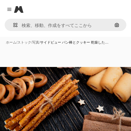
Magnific
Close menu
画像で
ホーム
/
ストック
/
写真
/
サイドビュー パン棒とクッキー 乾燥した…