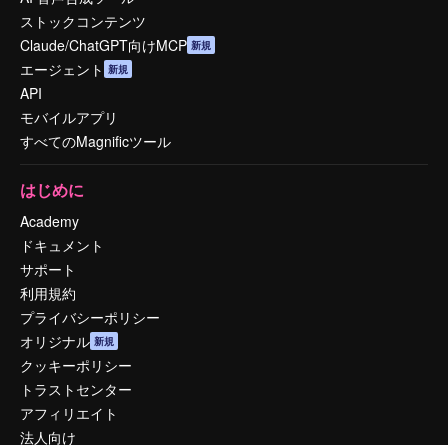
ストックコンテンツ
Claude/ChatGPT向けMCP
新規
エージェント
新規
API
モバイルアプリ
すべてのMagnificツール
はじめに
Academy
ドキュメント
サポート
利用規約
プライバシーポリシー
オリジナル
新規
クッキーポリシー
トラストセンター
アフィリエイト
法人向け