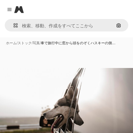
Magnific
Close menu
画像で
ホーム
/
ストック
/
写真
/
車で旅行中に窓から頭をのぞくハスキーの側…