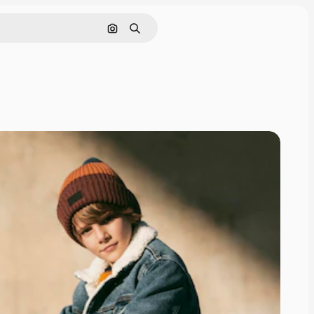
画像で検索
検索