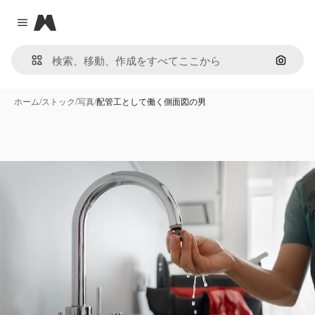
Magnific
Close menu
画像で
ホーム
/
ストック
/
写真
/
配管工として働く側面図の男