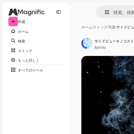
作成
ホーム
/
ストック
/
写真
/
サイドビ
ホーム
検索
サイドビューキノコスト
8photo
ストック
もっと詳しく
すべてのツール