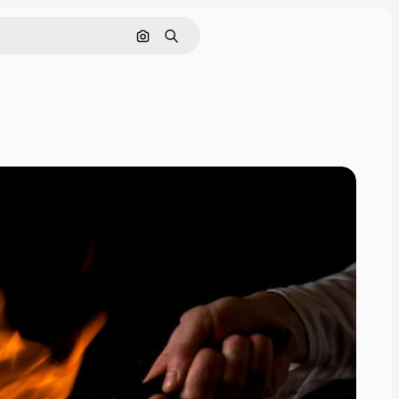
画像で検索
検索