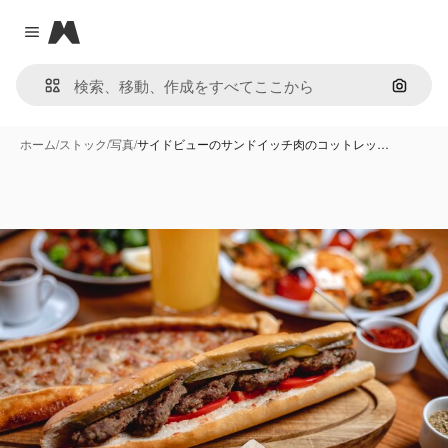
Magnific
Close menu
画像で
ホーム
/
ストック
/
写真
/
サイドビューのサンドイッチ肉のコットレッ…