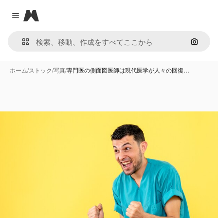
Magnific
Close menu
画像で
ホーム
/
ストック
/
写真
/
専門医の側面図医師は現代医学が人々の回復…