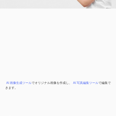
AI 画像生成ツール
でオリジナル画像を作成し、
AI 写真編集ツール
で編集で
きます。