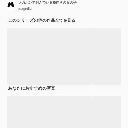
メガホンで叫んでいる横向きの女の子
magnific
このシリーズの他の作品
全てを見る
あなたにおすすめの写真