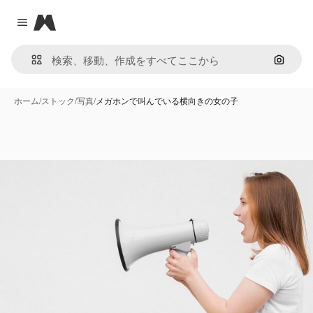
Magnific
Close menu
画像で
ホーム
/
ストック
/
写真
/
メガホンで叫んでいる横向きの女の子