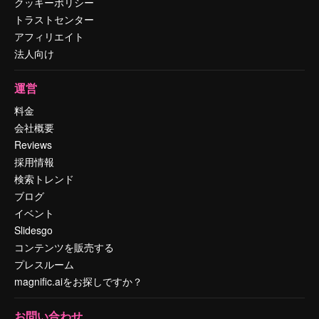
クッキーポリシー
トラストセンター
アフィリエイト
法人向け
運営
料金
会社概要
Reviews
採用情報
検索トレンド
ブログ
イベント
Slidesgo
コンテンツを販売する
プレスルーム
magnific.aiをお探しですか？
お問い合わせ