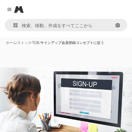
Magnific
Close menu
画像で
ホーム
/
ストック
/
写真
/
サインアップ会員登録コンセプトに従う