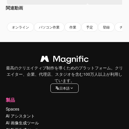
関連動画
Premium
Premium
Premium
Premium
オンライン
パソコン作業
作業
予定
登録
チー
最高のクリエイティブ制作を導くためのプラットフォーム。クリ
エイター、企業、代理店、スタジオを含む100万人以上が利用し
ています。
日本語
製品
Spaces
AI アシスタント
AI 画像生成ツール