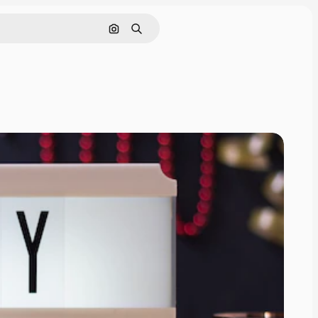
画像で検索
検索