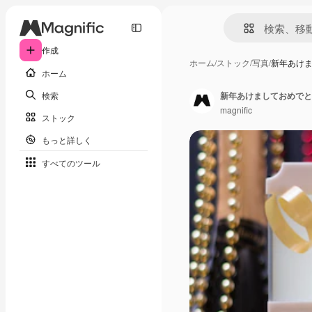
作成
ホーム
/
ストック
/
写真
/
新年あけ
ホーム
検索
新年あけましておめでと
magnific
ストック
もっと詳しく
すべてのツール