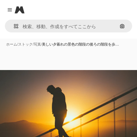
Magnific
Close menu
画像で
ホーム
/
ストック
/
写真
/
美しい夕暮れの景色の階段の後ろの階段を歩…