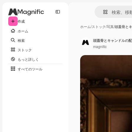
作成
ホーム
/
ストック
/
写真
/
頭蓋骨と
ホーム
検索
頭蓋骨とキャンドルの配
magnific
ストック
もっと詳しく
すべてのツール