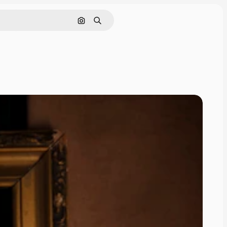
画像で検索
検索