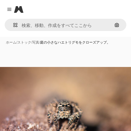
Magnific
Close menu
画像で
ホーム
/
ストック
/
写真
/
庭の小さなハエトリグモをクローズアップ。