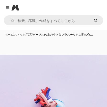
Magnific
Close menu
画像で
ホーム
/
ストック
/
写真
/
テーブルの上の小さなプラスチック人間の心…