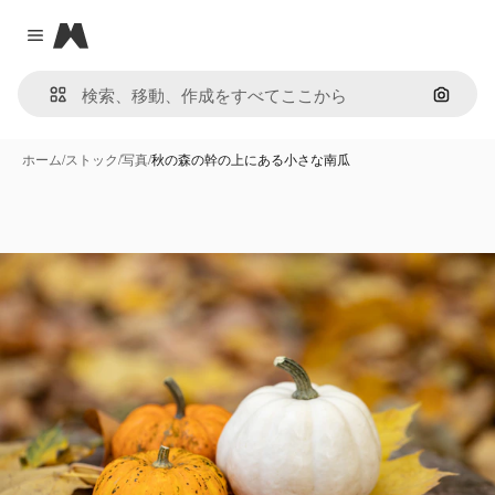
Magnific
Close menu
画像で
ホーム
/
ストック
/
写真
/
秋の森の幹の上にある小さな南瓜