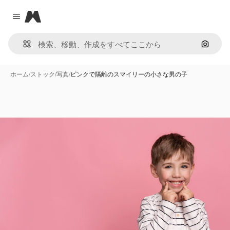
Magnific
Close menu
画像で
ホーム
/
ストック
/
写真
/
ピンクで隔離のスマイリーの小さな男の子