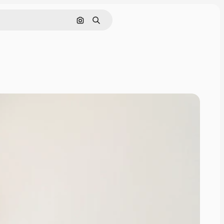
画像で検索
検索