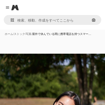
Magnific
Close menu
画像で
ホーム
/
ストック
/
写真
/
屋外で休んでいる間に携帯電話を持つスマー…