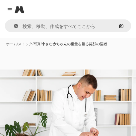
Magnific
Close menu
画像で
ホーム
/
ストック
/
写真
/
小さな赤ちゃんの重量を量る笑顔の医者