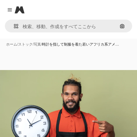
Magnific
Close menu
画像で
ホーム
/
ストック
/
写真
/
時計を指して制服を着た若いアフリカ系アメ…