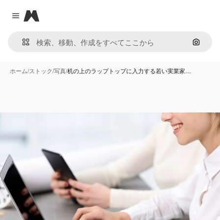
Magnific
Close menu
画像で
ホーム
/
ストック
/
写真
/
机の上のラップトップに入力する若い実業家…