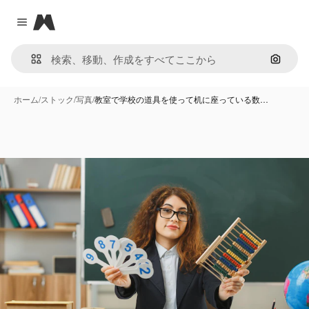
Magnific
Close menu
画像で
ホーム
/
ストック
/
写真
/
教室で学校の道具を使って机に座っている数…