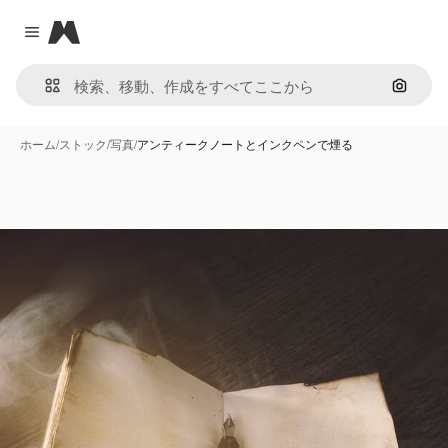
Magnific
Close menu
画像で
ホーム
/
ストック
/
写真
/
アンティークノートとインクペンで煙る