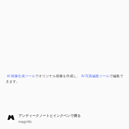
AI 画像生成ツール
でオリジナル画像を作成し、
AI 写真編集ツール
で編集で
きます。
アンティークノートとインクペンで煙る
magnific