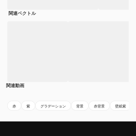
関連ベクトル
関連動画
Premium
Premium
Premium
Premium
赤
紫
グラデーション
背景
赤背景
壁紙紫