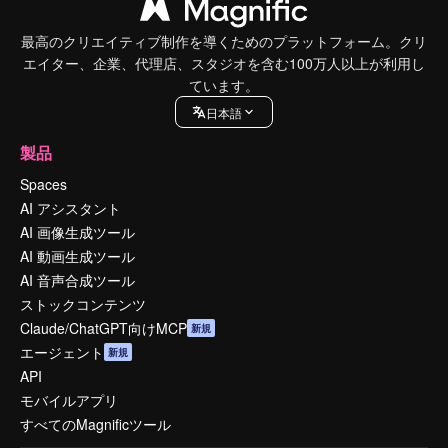
最高のクリエイティブ制作を導くためのプラットフォーム。クリ
エイター、企業、代理店、スタジオを含む100万人以上が利用し
ています。
日本語
製品
Spaces
AI アシスタント
AI 画像生成ツール
AI 動画生成ツール
AI 音声合成ツール
ストックコンテンツ
Claude/ChatGPT向けMCP
新規
エージェント
新規
API
モバイルアプリ
すべてのMagnificツール