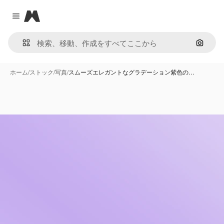
Magnific
Close menu
画像で
ホーム
/
ストック
/
写真
/
スムーズエレガントなグラデーション紫色の…