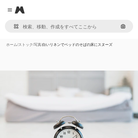
Magnific
Close menu
画像で
ホーム
/
ストック
/
写真
/
白いリネンでベッドのそばの床にスヌーズ