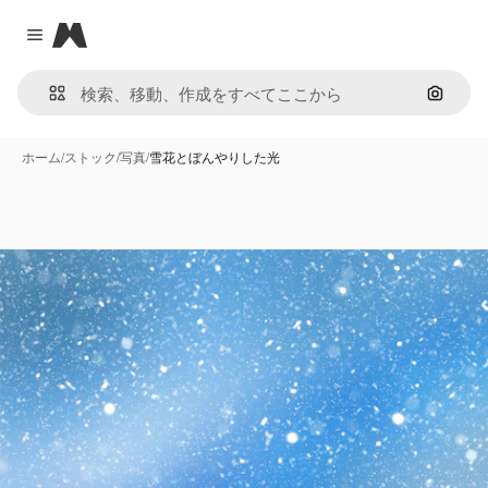
Magnific
Close menu
画像で
ホーム
/
ストック
/
写真
/
雪花とぼんやりした光