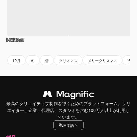
関連動画
Premium
Premium
AIによって生成されました。
Premium
Premium
AIによっ
12月
冬
雪
クリスマス
メリークリスマス
冷た
最高のクリエイティブ制作を導くためのプラットフォーム。クリ
エイター、企業、代理店、スタジオを含む100万人以上が利用し
ています。
日本語