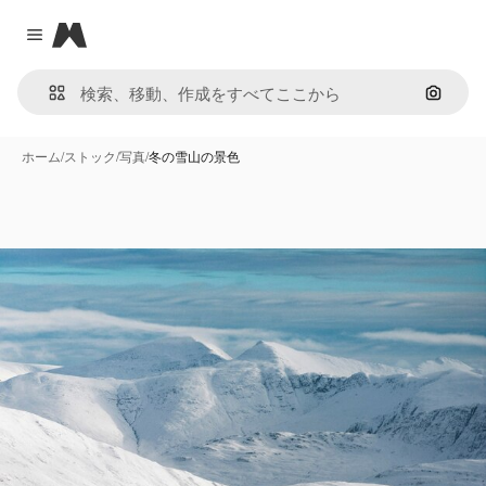
Magnific
Close menu
画像で
ホーム
/
ストック
/
写真
/
冬の雪山の景色