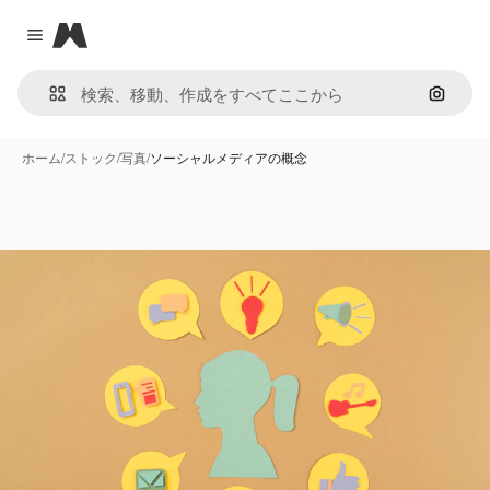
Magnific
Close menu
画像で
ホーム
/
ストック
/
写真
/
ソーシャルメディアの概念