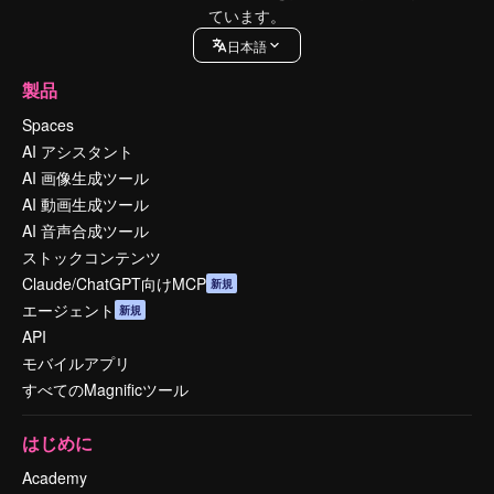
ています。
日本語
製品
Spaces
AI アシスタント
AI 画像生成ツール
AI 動画生成ツール
AI 音声合成ツール
ストックコンテンツ
Claude/ChatGPT向けMCP
新規
エージェント
新規
API
モバイルアプリ
すべてのMagnificツール
はじめに
Academy