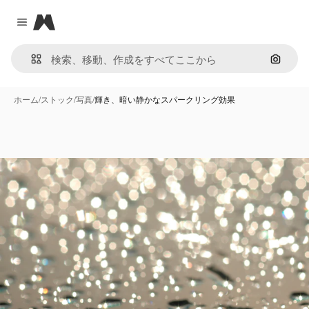
Magnific
Close menu
画像で
ホーム
/
ストック
/
写真
/
輝き、暗い静かなスパークリング効果