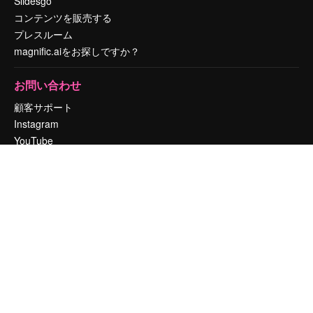
Slidesgo
コンテンツを販売する
プレスルーム
magnific.aiをお探しですか？
お問い合わせ
顧客サポート
Instagram
YouTube
LinkedIn
TikTok
Discord
X
Reddit
Copyright © 2010-
2026
Freepik Company S.L.U.
無断複写・転載を禁じま
す
.