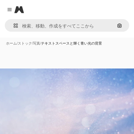
Magnific
Close menu
画像で
ホーム
/
ストック
/
写真
/
テキストスペースと輝く青い光の背景