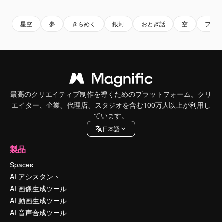
星空
夢
きらめく
銀河
おとぎ話
空
ファ
最高のクリエイティブ制作を導くためのプラットフォーム。クリ
エイター、企業、代理店、スタジオを含む100万人以上が利用し
ています。
日本語
製品
Spaces
AI アシスタント
AI 画像生成ツール
AI 動画生成ツール
AI 音声合成ツール