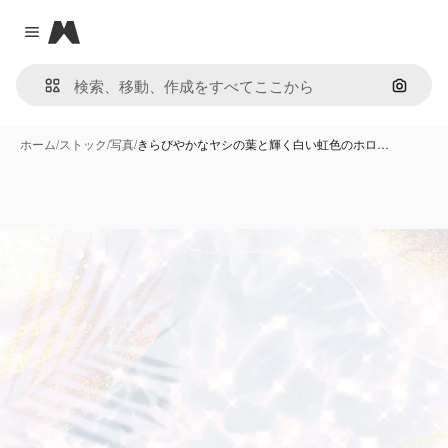
Magnific
Close menu
画像で
ホーム
/
ストック
/
写真
/
きらびやかなヤシの葉と輝く白い虹色のホロ…