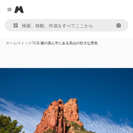
Magnific
Close menu
画像で
ホーム
/
ストック
/
写真
/
森の真ん中にある高山の壮大な景色