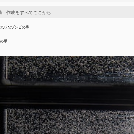
不気味なゾンビの手
の手