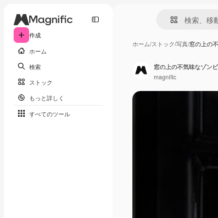
作成
ホーム
/
ストック
/
写真
/
窓の上の
ホーム
検索
窓の上の不気味なゾンビ
magnific
ストック
もっと詳しく
すべてのツール