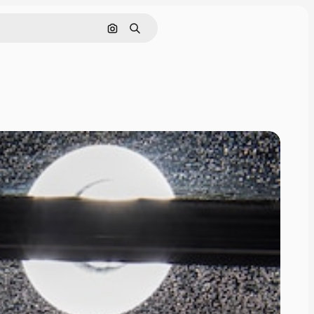
画像で検索
検索