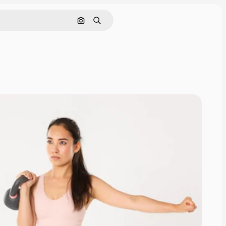
画像で検索
検索