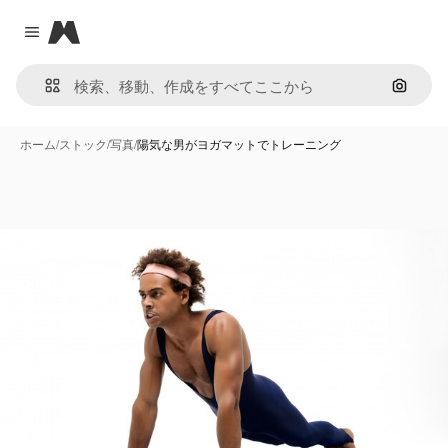
Magnific
Close menu
画像で
ホーム
/
ストック
/
写真
/
陽気な男がヨガマットでトレーニング