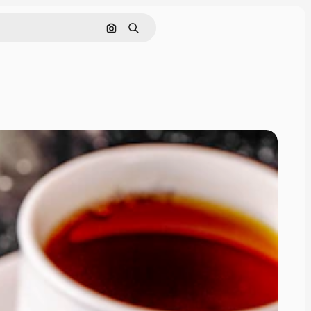
画像で検索
検索