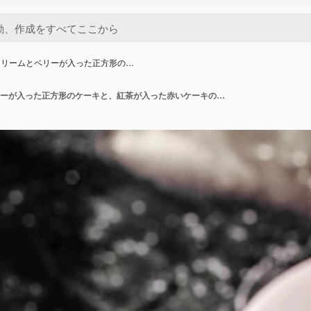
クリームとベリーが入った正方形の…
ピンクのクリームとベリーが入った正方形のケーキと、紅茶が入った赤いケーキのもう1つのスライス。