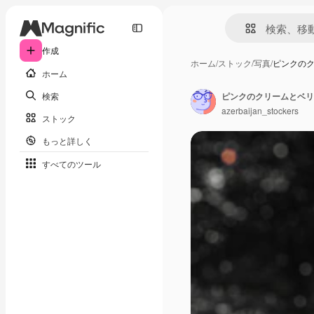
作成
ホーム
/
ストック
/
写真
/
ピンクの
ホーム
検索
azerbaijan_stockers
ストック
もっと詳しく
すべてのツール