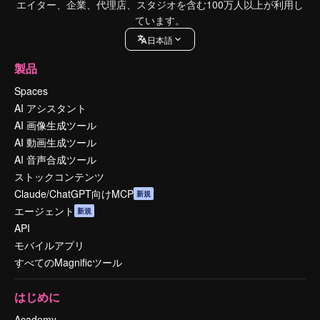
エイター、企業、代理店、スタジオを含む100万人以上が利用し
ています。
日本語
製品
Spaces
AI アシスタント
AI 画像生成ツール
AI 動画生成ツール
AI 音声合成ツール
ストックコンテンツ
Claude/ChatGPT向けMCP
新規
エージェント
新規
API
モバイルアプリ
すべてのMagnificツール
はじめに
Academy