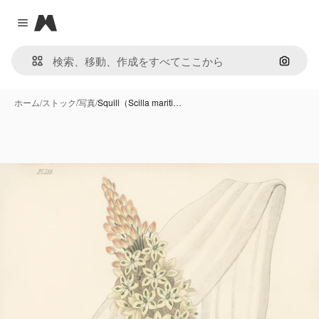
Magnific
Close menu
画像で
ホーム
/
ストック
/
写真
/
Squill（Scilla mariti…