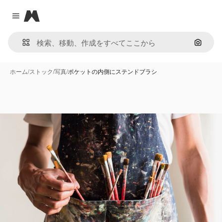
Magnific
Close menu
画像で
ホーム
/
ストック
/
写真
/
ポケットの内側にステンドブラシ