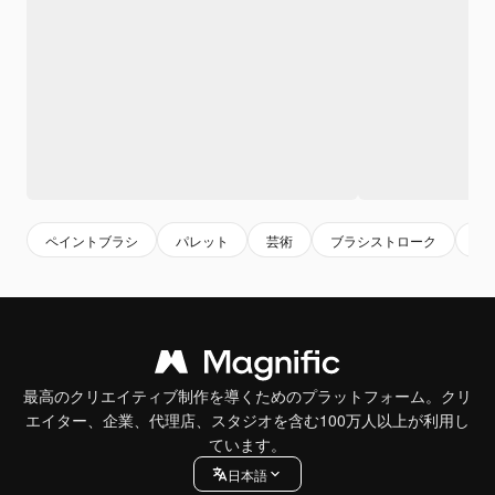
ペイントブラシ
パレット
芸術
ブラシストローク
絵
最高のクリエイティブ制作を導くためのプラットフォーム。クリ
エイター、企業、代理店、スタジオを含む100万人以上が利用し
ています。
日本語