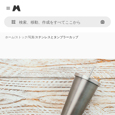
Magnific
Close menu
画像で
ホーム
/
ストック
/
写真
/
ステンレスとタンブラーカップ