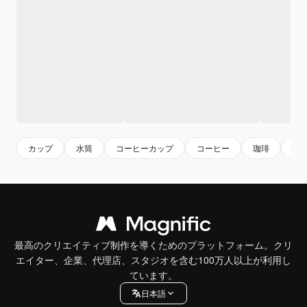
カップ
水筒
コーヒーカップ
コーヒー
珈琲
ホ
最高のクリエイティブ制作を導くためのプラットフォーム。クリ
エイター、企業、代理店、スタジオを含む100万人以上が利用し
ています。
日本語