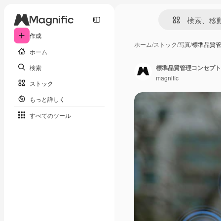
作成
ホーム
/
ストック
/
写真
/
標準品質管
ホーム
検索
標準品質管理コンセプト
magnific
ストック
もっと詳しく
すべてのツール