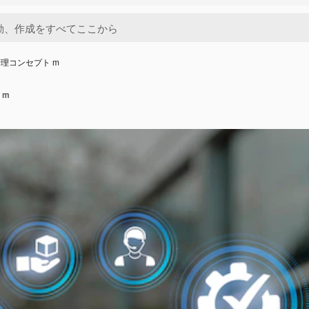
理コンセプト m
 m