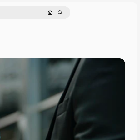
画像で検索
検索