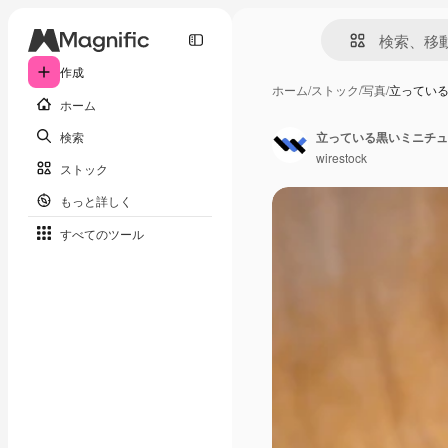
作成
ホーム
/
ストック
/
写真
/
立ってい
ホーム
検索
立っている黒いミニチュ
wirestock
ストック
もっと詳しく
すべてのツール