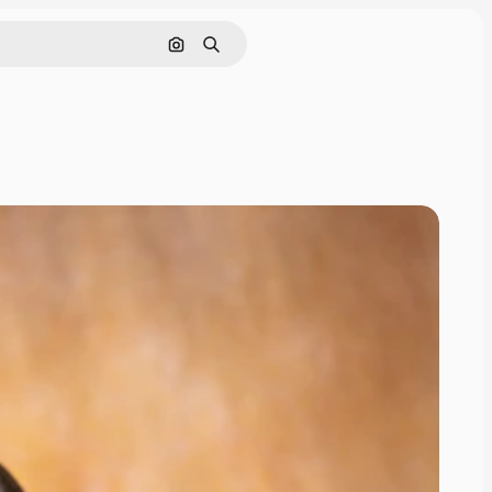
画像で検索
検索