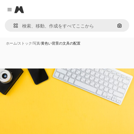
Magnific
Close menu
画像で
ホーム
/
ストック
/
写真
/
黄色い背景の文具の配置