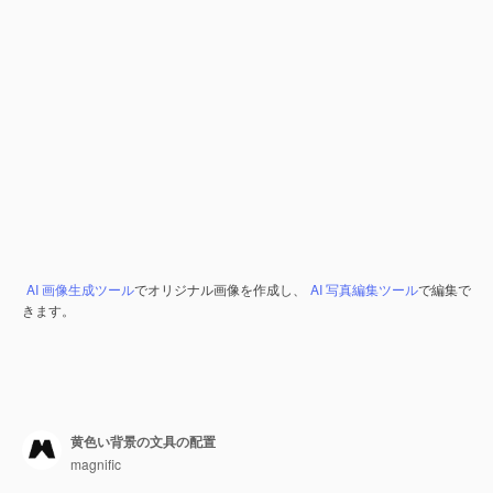
AI 画像生成ツール
でオリジナル画像を作成し、
AI 写真編集ツール
で編集で
きます。
黄色い背景の文具の配置
magnific