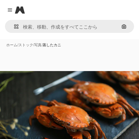
Magnific
Close menu
画像で
ホーム
/
ストック
/
写真
/
蒸したカニ